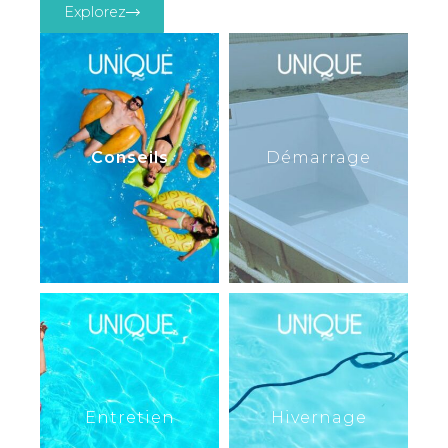
Explorez
Conseils
Démarrage
Entretien
Hivernage