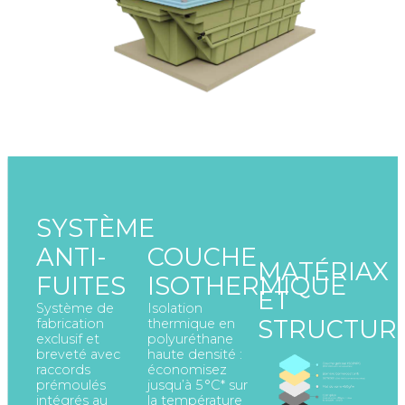
SYSTÈME
ANTI-
COUCHE
MATÉRIAX
FUITES
ISOTHERMIQUE
ET
Système de
Isolation
STRUCTUR
fabrication
thermique en
exclusif et
polyuréthane
breveté avec
haute densité :
raccords
économisez
prémoulés
jusqu’à 5 °C* sur
intégrés au
la température